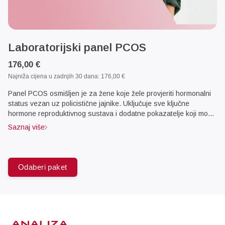
Laboratorijski panel PCOS
176,00 €
Najniža cijena u zadnjih 30 dana:
176,00 €
Panel PCOS osmišljen je za žene koje žele provjeriti hormonalni
status vezan uz policistične jajnike. Uključuje sve ključne
hormone reproduktivnog sustava i dodatne pokazatelje koji mogu
pomoći u dijagnostici PCOS-a, kao što su: - Estradiol - DHEA-S -
Saznaj više
FSH i LH - Testosteron i slobodni testosteron - SHBG (globulin
koji veže spolne hormone) - 17-hidroksiprogesteron - TSH
(funkcija štitnjače) - Prolaktin Testovi su odabrani u suradnji sa
specijalistima endokrinologije i ginekologije, kako bi pružili
Odaberi paket
pouzdane informacije za dijagnostiku i praćenje PCOS-a.